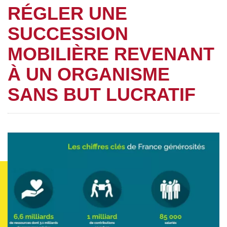
RÉGLER UNE
SUCCESSION
MOBILIÈRE REVENANT
À UN ORGANISME
SANS BUT LUCRATIF