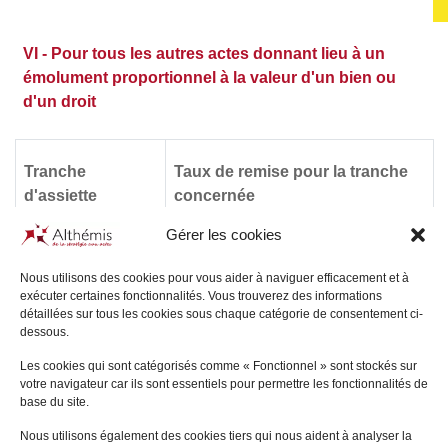
VI - Pour tous les autres actes donnant lieu à un
émolument proportionnel à la valeur d'un bien ou
d'un droit
Tranche
Taux de remise pour la tranche
d'assiette
concernée
Gérer les cookies
Au-delà de 20
10 %
millions €
Nous utilisons des cookies pour vous aider à naviguer efficacement et à
exécuter certaines fonctionnalités. Vous trouverez des informations
détaillées sur tous les cookies sous chaque catégorie de consentement ci-
dessous.
Les cookies qui sont catégorisés comme « Fonctionnel » sont stockés sur
Ces remises restent valables jusqu’à décision modificative.
votre navigateur car ils sont essentiels pour permettre les fonctionnalités de
base du site.
Le montant de la remise s’entend de la réduction de
l’émolument proportionnel sans pouvoir excéder le
Nous utilisons également des cookies tiers qui nous aident à analyser la