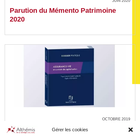
JUIN 2020
Parution du Mémento Patrimoine
2020
OCTOBRE 2019
Assurance-vie et contrats de
Gérer les cookies
capitalisation