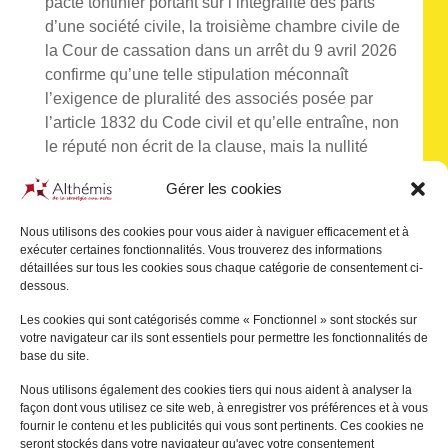
pacte tontinier portant sur l’intégralité des parts
d’une société civile, la troisième chambre civile de
la Cour de cassation dans un arrêt du 9 avril 2026
confirme qu’une telle stipulation méconnaît
l’exigence de pluralité des associés posée par
l’article 1832 du Code civil et qu’elle entraîne, non
le réputé non écrit de la clause, mais la nullité
même de la société.
Gérer les cookies
Victor ANTIN, notaire associé à Lyon
, développe
Nous utilisons des cookies pour vous aider à naviguer efficacement et à
une analyse de cette décision et de ses
exécuter certaines fonctionnalités. Vous trouverez des informations
implications théoriques et pratiques dans un
détaillées sur tous les cookies sous chaque catégorie de consentement ci-
article publié dans la revue Droit & Patrimoine.
dessous.
Les cookies qui sont catégorisés comme « Fonctionnel » sont stockés sur
votre navigateur car ils sont essentiels pour permettre les fonctionnalités de
Télécharger
base du site.
Nous utilisons également des cookies tiers qui nous aident à analyser la
façon dont vous utilisez ce site web, à enregistrer vos préférences et à vous
fournir le contenu et les publicités qui vous sont pertinents. Ces cookies ne
seront stockés dans votre navigateur qu'avec votre consentement