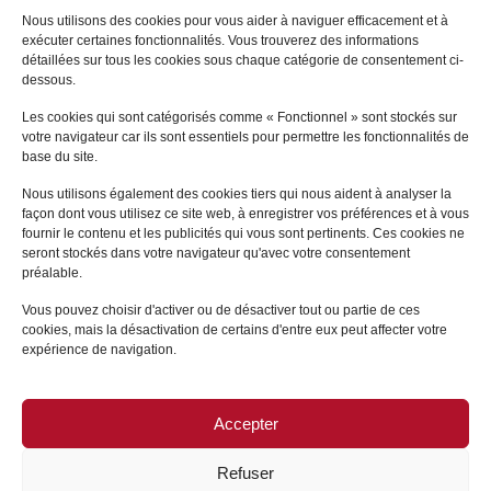
Nous utilisons des cookies pour vous aider à naviguer efficacement et à
SCI et démembrement de propriété :
exécuter certaines fonctionnalités. Vous trouverez des informations
détaillées sur tous les cookies sous chaque catégorie de consentement ci-
aspects fiscaux
dessous.
Les cookies qui sont catégorisés comme « Fonctionnel » sont stockés sur
votre navigateur car ils sont essentiels pour permettre les fonctionnalités de
base du site.
Nous utilisons également des cookies tiers qui nous aident à analyser la
Toutes les Actualités de Matthieu LEDUC
façon dont vous utilisez ce site web, à enregistrer vos préférences et à vous
fournir le contenu et les publicités qui vous sont pertinents. Ces cookies ne
seront stockés dans votre navigateur qu'avec votre consentement
préalable.
Vous pouvez choisir d'activer ou de désactiver tout ou partie de ces
cookies, mais la désactivation de certains d'entre eux peut affecter votre
expérience de navigation.
Accepter
PLAN DU SITE
/
MENTIONS LÉGALES
Refuser