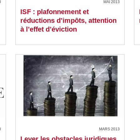
3
MAI 2013
ISF : plafonnement et
réductions d’impôts, attention
à l’effet d’éviction
3
MARS 2013
Lever les obstacles juridiques