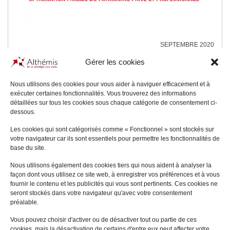
SEPTEMBRE 2020
SCI et évaluation : l’impact de la
Gérer les cookies
rédaction des clauses d’agrément
Nous utilisons des cookies pour vous aider à naviguer efficacement et à
exécuter certaines fonctionnalités. Vous trouverez des informations
détaillées sur tous les cookies sous chaque catégorie de consentement ci-
dessous.
Les cookies qui sont catégorisés comme « Fonctionnel » sont stockés sur
votre navigateur car ils sont essentiels pour permettre les fonctionnalités de
base du site.
Nous utilisons également des cookies tiers qui nous aident à analyser la
Toutes nos Actualités
façon dont vous utilisez ce site web, à enregistrer vos préférences et à vous
fournir le contenu et les publicités qui vous sont pertinents. Ces cookies ne
seront stockés dans votre navigateur qu'avec votre consentement
préalable.
Vous pouvez choisir d'activer ou de désactiver tout ou partie de ces
cookies, mais la désactivation de certains d'entre eux peut affecter votre