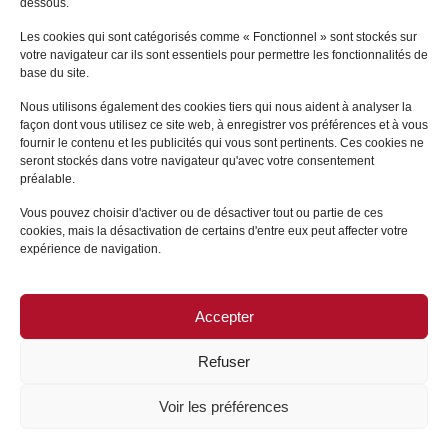
dessous.
areas of law, and in particular in family law matters at all
stages of life.
Les cookies qui sont catégorisés comme « Fonctionnel » sont stockés sur
votre navigateur car ils sont essentiels pour permettre les fonctionnalités de
base du site.
Nous utilisons également des cookies tiers qui nous aident à analyser la
All the Partner Notaries
façon dont vous utilisez ce site web, à enregistrer vos préférences et à vous
fournir le contenu et les publicités qui vous sont pertinents. Ces cookies ne
seront stockés dans votre navigateur qu'avec votre consentement
préalable.
Vous pouvez choisir d'activer ou de désactiver tout ou partie de ces
cookies, mais la désactivation de certains d'entre eux peut affecter votre
expérience de navigation.
Accepter
SITE MAP
/
LEGAL NOTICE
Refuser
Voir les préférences