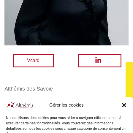
Vcard
Althémis des Savoie
Gérer les cookies
Nathalie VILLENAVE is an associate notary at the Office
Althémis des Savoie.
Nous utilisons des cookies pour vous aider à naviguer efficacement et à
exécuter certaines fonctionnalités. Vous trouverez des informations
With many years’ experience, she assists her clients in all
détaillées sur tous les cookies sous chaque catégorie de consentement ci-